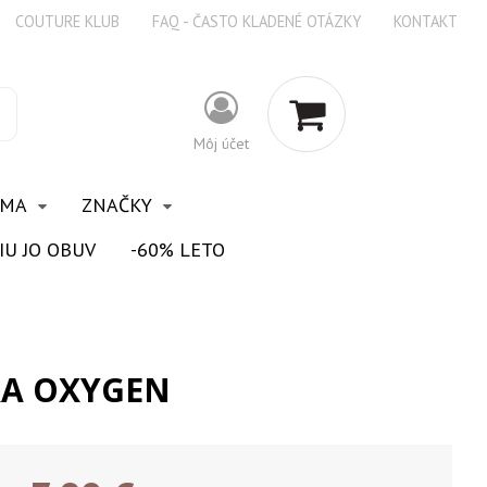
COUTURE KLUB
FAQ - ČASTO KLADENÉ OTÁZKY
KONTAKT
Môj účet
OMA
ZNAČKY
IU JO OBUV
-60% LETO
RA OXYGEN