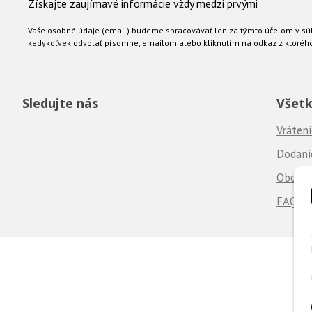
Získajte zaujímavé informácie vždy medzi prvými
Vaše osobné údaje (email) budeme spracovávať len za týmto účelom v súl
kedykoľvek odvolať písomne, emailom alebo kliknutím na odkaz z ktoréh
Sledujte nás
Všetk
Vráteni
Dodanie
Obchod
FAQ - 