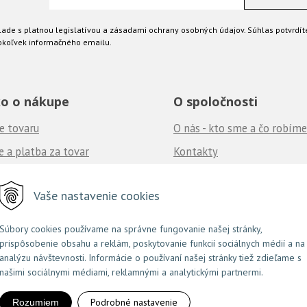
ade s platnou legislatívou a zásadami ochrany osobných údajov. Súhlas potvrdít
okoľvek informačného emailu.
o o nákupe
O spoločnosti
e tovaru
O nás - kto sme a čo robíme
 a platba za tovar
Kontakty
né podmienky
Ponuka práce
u nás
Vaše nastavenie cookies
často kladené otázky
Súbory cookies používame na správne fungovanie našej stránky,
prispôsobenie obsahu a reklám, poskytovanie funkcií sociálnych médií a na
NextShop
e-shop Pohoda Connector
NextCom s.r.o.
© 2026 Couture.sk •
&
by
analýzu návštevnosti. Informácie o používaní našej stránky tiež zdieľame s
našimi sociálnymi médiami, reklamnými a analytickými partnermi.
Podrobné nastavenie
Rozumiem