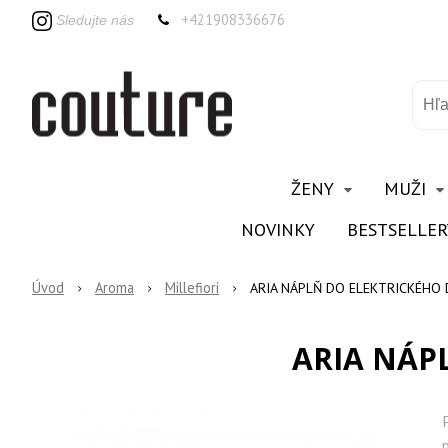
+421908336676
Sledujte nás
ŽENY
MUŽI
NOVINKY
BESTSELLER
Úvod
Aroma
Millefiori
ARIA NÁPLŇ DO ELEKTRICKÉHO
ARIA NÁP