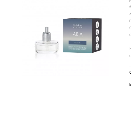
e
m
O