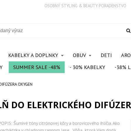
OSOBNÝ STYLING & BEAUTY PORADENSTVO
KABELKY A DOPLNKY
OBUV
DETI
AR
Y
SUMMER SALE -48%
- 30% KABELKY
-38% L
 DIFÚZERA OXYGEN
LŇ DO ELEKTRICKÉHO DIFÚZE
POPIS: Šumivé tóny citrónovej kôry a borovicového ihličia. Ako
prechádzka v chladnom rannom lese,. Vôňa ,ktorá Vám dodá