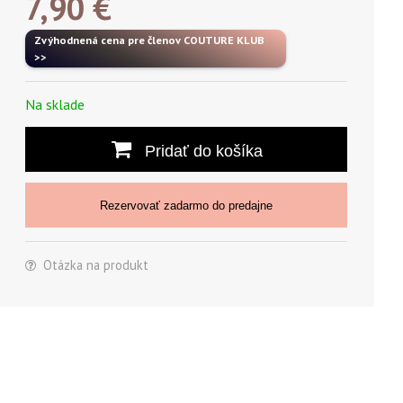
7,90
€
Zvýhodnená cena pre členov COUTURE KLUB
>>
Na sklade
Pridať do košíka
Rezervovať zadarmo do predajne
Otázka na produkt