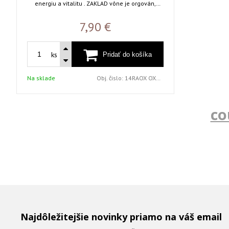
energiu a vitalitu . ZAKLAD vône je orgován,
borovica, citrón .SRDCE vône sú muškát, morské
riasy, kardamón, klinčeky, lístky fialky, hyacint,
7,90 €
čierne ríbezle, TOP vône je cédrové drevo
marocchio, ružové drevo, drevo quajaku , biele
pižmo a olej zo stromu copaiba Balenie
ks
obsahuje jednu náhradnú náplň do elektrického
difúzera ARIA.
Na sklade
Obj. čislo:
14RAOX OXYGEN
co
Najdôležitejšie novinky priamo na váš email