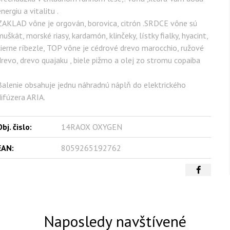
nergiu a vitalitu .
ZAKLAD vône je orgován, borovica, citrón .SRDCE vône sú
uškát, morské riasy, kardamón, klinčeky, lístky fialky, hyacint,
čierne ríbezle, TOP vône je cédrové drevo marocchio, ružové
drevo, drevo quajaku , biele pižmo a olej zo stromu copaiba
Balenie obsahuje jednu náhradnú náplň do elektrického
difúzera ARIA.
bj. čislo:
14RAOX OXYGEN
EAN:
8059265192762
Naposledy navštívené